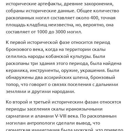
исторические артефакты, древние захоронения,
собраны исторические данные. Общее количество
раскопанных могил составляет около 400, точная
площадь кладбищ неизвестна, но, вероятно, она
составляет от 1000 до 3000 могил.
К первой исторической фазе относится период
бронзового века, когда на территории скалы
селились народы кобанской культуры. Были
раскопаны три здания этого периода, была найдена
керамика, инструменты, оружие, украшения. Были
обнаружены два ассирийских шлема, бронзовый
топор, что говорит о связях поселения с дальними
землями и другими народами.
Ко второй и третьей историческим фазам относятся
периоды заселения скалы ираноязычными
сарматами и аланами V-VIII века. По раскопанным
могилам антропологи сделали вывод, что
сарматская иммиграция была мужской, что привело