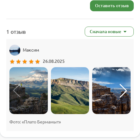
Оставить отзыв
1 отзыв
Сначала новые
Максим
star
star
star
star
star
26.08.2025
Фото: «Плато Бермамыт»