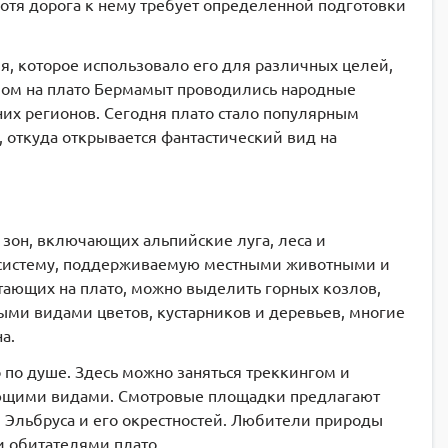
хотя дорога к нему требует определенной подготовки
я, которое использовало его для различных целей,
шлом на плато Бермамыт проводились народные
них регионов. Сегодня плато стало популярным
 откуда открывается фантастический вид на
зон, включающих альпийские луга, леса и
косистему, поддерживаемую местными животными и
тающих на плато, можно выделить горных козлов,
ыми видами цветов, кустарников и деревьев, многие
на.
 по душе. Здесь можно заняться треккингом и
ающими видами. Смотровые площадки предлагают
Эльбруса и его окрестностей. Любители природы
и обитателями плато.