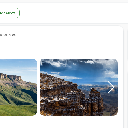
лог мест
алог мест