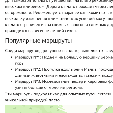
Для самостоятельного путешествия на плато рекоменд
высоким клиренсом. Дорога к плато проходит через ле
осторожности. Рекомендуется заранее ознакомиться с к
поскольку изменения климатических условий могут пов
к плато ограничен из-за снежных заносов и сложных д
приходится на весенне-летний сезон.
Популярные маршруты
Среди маршрутов, доступных на плато, выделяются сл
Маршрут №1: Подъем на Большую вершину Бермамы
горы.
Маршрут №2: Прогулка вдоль реки Малка, проходя
дикими животными и наслаждаться свежим возду
Маршрут №3: Исследование пещер и карстовых фо
узнать больше о геологии региона.
Эти маршруты подходят как для опытных путешественни
уникальной природой плато.