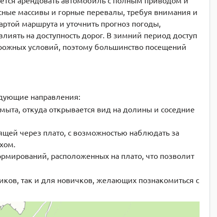
уется арендовать автомобиль с полным приводом и
сные массивы и горные перевалы, требуя внимания и
артой маршрута и уточнить прогноз погоды,
лиять на доступность дорог. В зимний период доступ
орожных условий, поэтому большинство посещений
едующие направления:
та, откуда открывается вид на долины и соседние
щей через плато, с возможностью наблюдать за
хом.
рмирований, расположенных на плато, что позволит
ков, так и для новичков, желающих познакомиться с