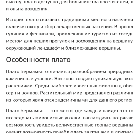
высоту, плато доступно для большинства посетителей, 
и опыта вождения.
История плато связана с традициями местного населени
включая охоту и сбор лекарственных растений. В про
гуляния и фестивали, привлекавшие туристов из сосед
местом для пеших прогулок и восхождения на вершину,
окружающий ландшафт и близлежащие вершины.
Особенности плато
Плато Бермамыт отличается разнообразием природных 
каменистые участки. Эти зоны создают уникальную э
растениями. Среди наиболее известных животных, оби
серн и волков. Растительный мир представлен различн
из которых являются эндемичными для данного регио
Плато Бермамыт — это место, где каждый найдет что-то
исследовать живописные уголки, наслаждаясь потряс
возможность увидеть величественные горные вершины 
оценят возможность понаблюдать за птицами и другим