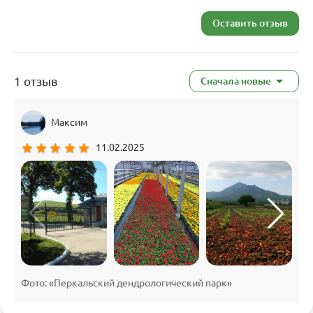
Оставить отзыв
1 отзыв
Сначала новые
Максим
star
star
star
star
star
11.02.2025
Фото: «Перкальский дендрологический парк»