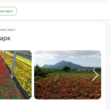
лог мест
алог мест
парк