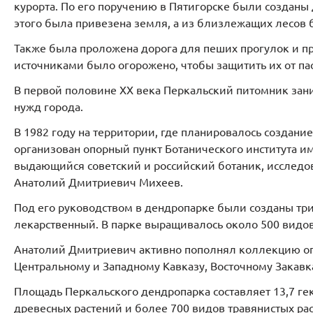
курорта. По его поручению в Пятигорске были созданы
этого была привезена земля, а из близлежащих лесов
Также была проложена дорога для пеших прогулок и пр
источниками было огорожено, чтобы защитить их от пас
В первой половине XX века Перкальский питомник зан
нужд города.
В 1982 году на территории, где планировалось создани
организован опорный пункт Ботанического института им
выдающийся советский и российский ботаник, исследо
Анатолий Дмитриевич Михеев.
Под его руководством в дендропарке были созданы три
лекарственный. В парке выращивалось около 500 видов
Анатолий Дмитриевич активно пополнял коллекцию опо
Центральному и Западному Кавказу, Восточному Закавк
Площадь Перкальского дендропарка составляет 13,7 гек
древесных растений и более 700 видов травянистых ра