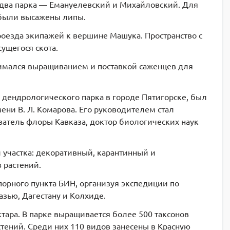
 два парка — Емануелевский и Михайловский. Для
 были высажены липы.
оезда экипажей к вершине Машука. Пространство с
ущегося скота.
имался выращиванием и поставкой саженцев для
е дендрологического парка в городе Пятигорске, был
ени В. Л. Комарова. Его руководителем стал
ватель флоры Кавказа, доктор биологических наук
 участка: декоративный, карантинный и
 растений.
рного пункта БИН, организуя экспедиции по
азью, Дагестану и Колхиде.
тара. В парке выращивается более 500 таксонов
стений. Среди них 110 видов занесены в Красную