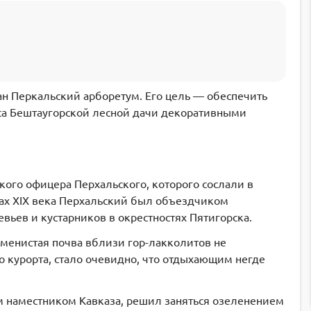
ан Перкальский арборетум. Его цель — обеспечить
са Бештаугорской лесной дачи декоративными
ого офицера Перхальского, которого сослали в
одах XIX века Перхальский был объездчиком
вьев и кустарников в окрестностях Пятигорска.
аменистая почва вблизи гор-лакколитов не
во курорта, стало очевидно, что отдыхающим негде
м наместником Кавказа, решил заняться озеленением