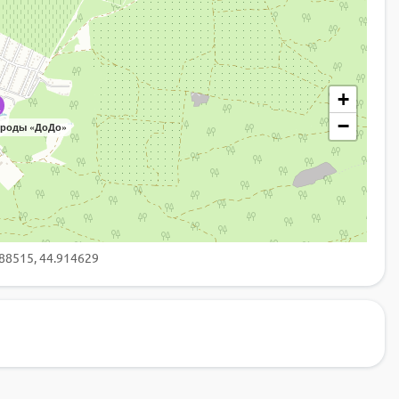
+
−
ироды «ДоДо»
588515, 44.914629