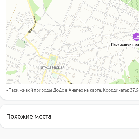
Парк живой пр
«Парк живой природы ДоДо в Анапе»
на карте. Координаты: 37.
Зоопарк Тебердинского
Похожие места
заповедника
Экзотеррариум
star
star
star
star
star
star
star
star
star
star
5
1
5
1