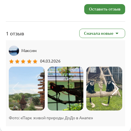
Оставить отзыв
1 отзыв
Сначала новые
Максим
star
star
star
star
star
04.03.2026
Фото: «Парк живой природы ДоДо в Анапе»