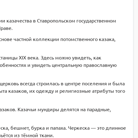
рии казачества в Ставропольском государственном
Праве.
снове частной коллекции потомственного казака,
таницы XIX века. Здесь можно увидеть, как
собенностях и увидеть центральную православную
рковь всегда строилась в центре поселения и была
та казаков, их одежду и религиозные атрибуты того
азаков. Казачьи мундиры делятся на парадные,
ска, бешмет, бурка и папаха. Черкеска — это длинное
ьётся из тёмной ткани.