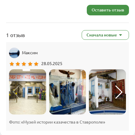
Оставить отзыв
1 отзыв
Сначала новые
Максим
star
star
star
star
star
28.05.2025
Фото: «Музей истории казачества в Ставрополе»