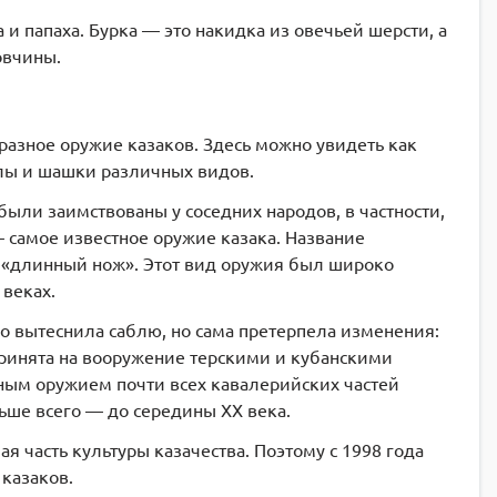
и папаха. Бурка — это накидка из овечьей шерсти, а
овчины.
разное оружие казаков. Здесь можно увидеть как
алы и шашки различных видов.
были заимствованы у соседних народов, в частности,
 самое известное оружие казака. Название
ет «длинный нож». Этот вид оружия был широко
 веках.
о вытеснила саблю, но сама претерпела изменения:
принята на вооружение терскими и кубанскими
авным оружием почти всех кавалерийских частей
ьше всего — до середины XX века.
я часть культуры казачества. Поэтому с 1998 года
казаков.