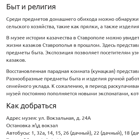
Быт и религия
Среди предметов домашнего обихода можно обнаружит
сельского хозяйства, такие как прялки, а также издели
В музее истории казачества в Ставрополе можно увиде
жизни казаков Ставрополья в прошлом. Здесь предста
предметы быта. Экспозиция позволяет посетителям узн
казаков.
Восстановленная парадная комната (кунацкая) представ
Разнообразные предметы быта и изделия ручной работ
семейного уклада. К сожалению, в период раскулачив
музей постоянно пополняется новыми экспонатами, ко
Как добраться
Адрес музея: ул. Вокзальная, д. 24А
Остановка ж\д вокзал
Автобусы: 1, 32а, 14, 15, 26 (дачный), 22 (дачный), 18 (д