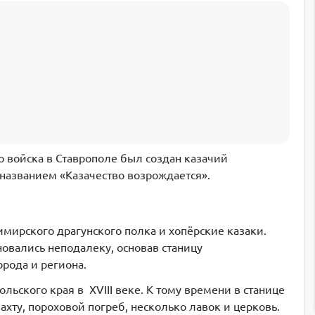
о войска в Ставрополе был создан казачий
д названием «Казачество возрождается».
мирского драгунского полка и хопёрские казаки.
овались неподалеку, основав станицу
рода и региона.
льского края в XVIII веке. К тому времени в станице
ахту, пороховой погреб, несколько лавок и церковь.