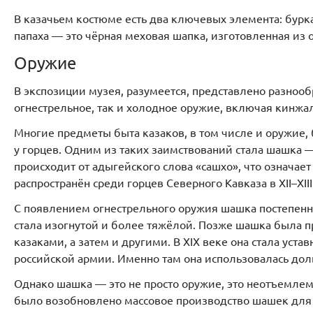
В казачьем костюме есть два ключевых элемента: бурка 
папаха — это чёрная меховая шапка, изготовленная из 
Оружие
В экспозиции музея, разумеется, представлено разнооб
огнестрельное, так и холодное оружие, включая кинж
Многие предметы быта казаков, в том числе и оружие, 
у горцев. Одним из таких заимствований стала шашка —
происходит от адыгейского слова «сашхо», что означа
распространён среди горцев Северного Кавказа в XII–XIII
С появлением огнестрельного оружия шашка постепенн
стала изогнутой и более тяжёлой. Позже шашка была 
казаками, а затем и другими. В XIX веке она стала уст
российской армии. Именно там она использовалась дол
Однако шашка — это не просто оружие, это неотъемлема
было возобновлено массовое производство шашек для 