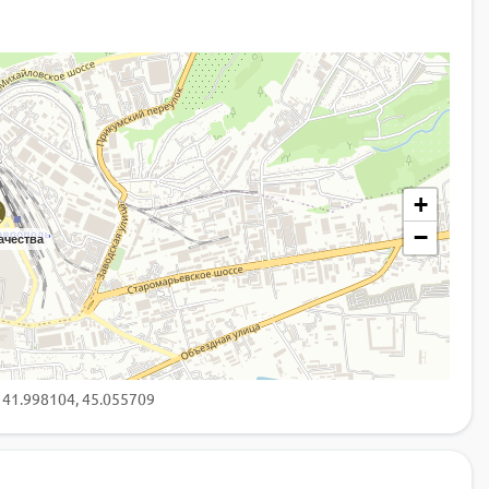
+
−
ачества
 41.998104, 45.055709
Историко-
Картинная галерея П.