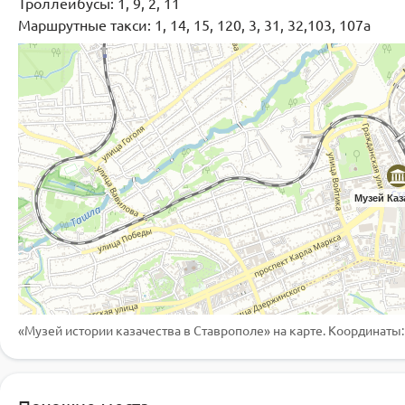
Троллейбусы: 1, 9, 2, 11
Маршрутные такси: 1, 14, 15, 120, 3, 31, 32,103, 107а
Музей Каз
«Музей истории казачества в Ставрополе»
на карте. Координаты:
Ставропольский
Литературно-
государственный
Академическая
музыкальный музей
краеведческий музей-