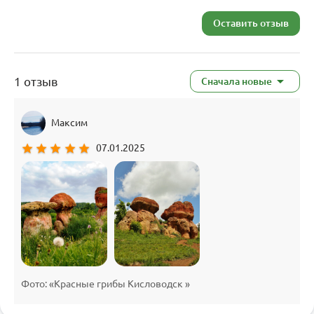
Оставить отзыв
1 отзыв
Сначала новые
Максим
star
star
star
star
star
07.01.2025
Фото: «Красные грибы Кисловодск »