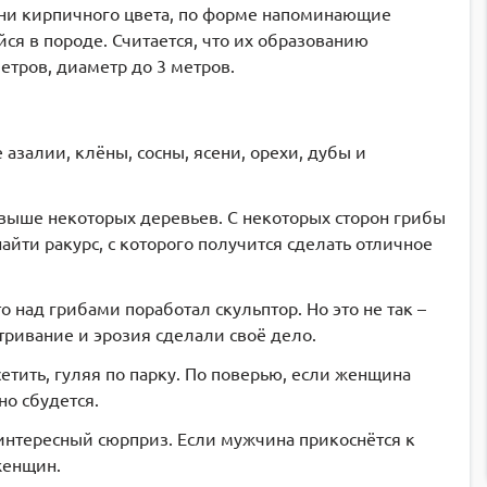
и кирпичного цвета,
по форме напоминающие
ся в породе. Считается, что их образованию
етров, диаметр до 3 метров.
азалии, клёны, сосны, ясени, орехи, дубы и
выше некоторых деревьев. С некоторых сторон грибы
айти ракурс, с которого получится сделать отличное
о над грибами поработал скульптор. Но это не так –
етривание и эрозия сделали своё дело.
сетить, гуляя по парку. По поверью, если женщина
но сбудется.
интересный сюрприз. Если мужчина прикоснётся к
женщин.