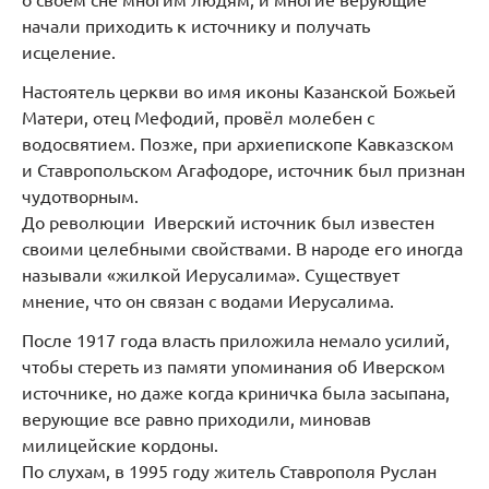
о своём сне многим людям, и многие верующие
начали приходить к источнику и получать
исцеление.
Настоятель церкви во имя иконы Казанской Божьей
Матери, отец Мефодий, провёл молебен с
водосвятием. Позже, при архиепископе Кавказском
и Ставропольском Агафодоре, источник был признан
чудотворным.
До революции Иверский источник был известен
своими целебными свойствами. В народе его иногда
называли «жилкой Иерусалима». Существует
мнение, что он связан с водами Иерусалима.
После 1917 года власть приложила немало усилий,
чтобы стереть из памяти упоминания об Иверском
источнике, но даже когда криничка была засыпана,
верующие все равно приходили, миновав
милицейские кордоны.
По слухам, в 1995 году житель Ставрополя Руслан