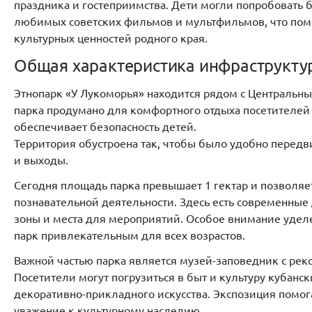
праздника и гостеприимства. Дети могли попробовать 
любимых советских фильмов и мультфильмов, что пом
культурных ценностей родного края.
Общая характеристика инфраструкту
Этнопарк «У Лукоморья» находится рядом с Центральн
парка продумано для комфортного отдыха посетителей в
обеспечивает безопасность детей.
Территория обустроена так, чтобы было удобно передв
и выходы.
Сегодня площадь парка превышает 1 гектар и позволяе
познавательной деятельности. Здесь есть современны
зоны и места для мероприятий. Особое внимание уделе
парк привлекательным для всех возрастов.
Важной частью парка является музей-заповедник с рек
Посетители могут погрузиться в быт и культуру кубанс
декоративно-прикладного искусства. Экспозиция помог
уважение к культурному наследию.