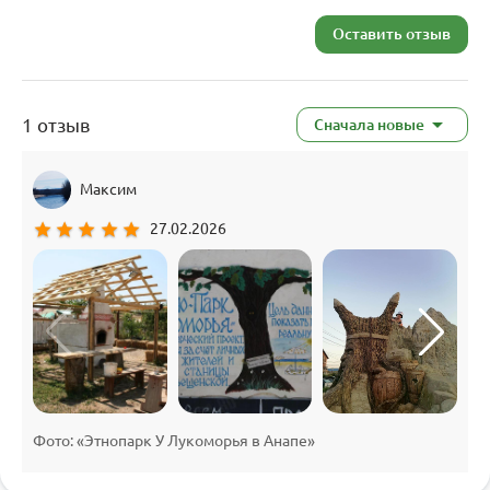
Оставить отзыв
1 отзыв
Сначала новые
Максим
star
star
star
star
star
27.02.2026
Фото: «Этнопарк У Лукоморья в Анапе»