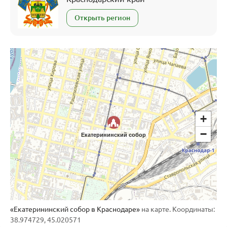
Открыть регион
+
−
Екатерининский собор
«Екатерининский собор в Краснодаре»
на карте. Координаты:
38.974729, 45.020571