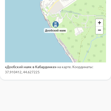
+
−
Дообский маяк
«Дообский маяк в Кабардинке»
на карте. Координаты:
37.910412, 44.627225