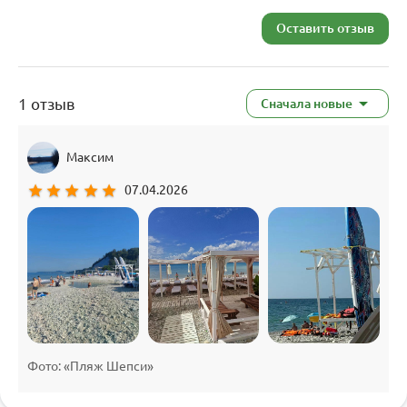
Оставить отзыв
1 отзыв
Сначала новые
Максим
star
star
star
star
star
07.04.2026
Фото: «Пляж Шепси»