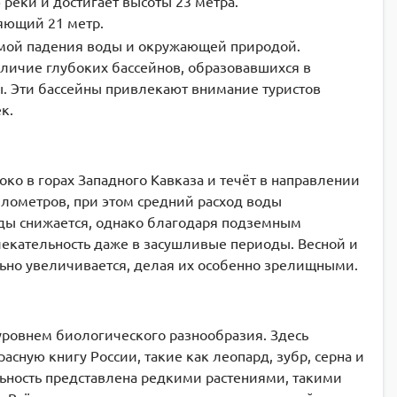
реки и достигает высоты 23 метра.
яющий 21 метр.
рмой падения воды и окружающей природой.
личие глубоких бассейнов, образовавшихся в
ы. Эти бассейны привлекают внимание туристов
к.
око в горах Западного Кавказа и течёт в направлении
илометров, при этом средний расход воды
воды снижается, однако благодаря подземным
екательность даже в засушливые периоды. Весной и
ьно увеличивается, делая их особенно зрелищными.
уровнем биологического разнообразия. Здесь
сную книгу России, такие как леопард, зубр, серна и
ьность представлена редкими растениями, такими