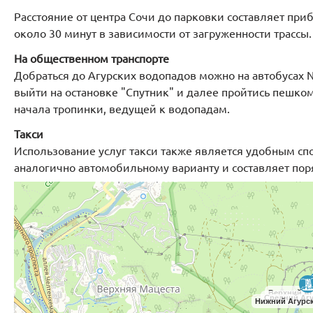
Расстояние от центра Сочи до парковки составляет при
около 30 минут в зависимости от загруженности трассы.
На общественном транспорте
Добраться до Агурских водопадов можно на автобусах
выйти на остановке "Спутник" и далее пройтись пешко
начала тропинки, ведущей к водопадам.
Такси
Использование услуг такси также является удобным сп
аналогично автомобильному варианту и составляет поря
Верхний А
Средний Аг
Нижний Агурс