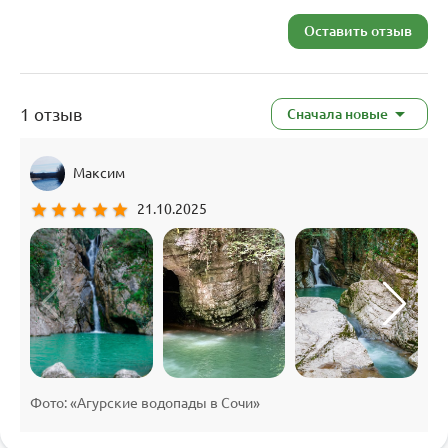
Оставить отзыв
1 отзыв
Сначала новые
Максим
star
star
star
star
star
21.10.2025
Фото: «Агурские водопады в Сочи»