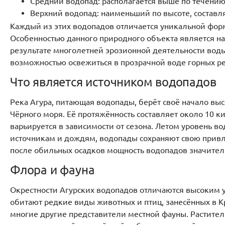
Средний водопад: располагается выше по течению 
Верхний водопад: наименьший по высоте, составл
Каждый из этих водопадов отличается уникальной фо
Особенностью данного природного объекта является на
результате многолетней эрозионной деятельности вод
возможностью освежиться в прозрачной воде горных ре
Что является источником водопадов
Река Агура, питающая водопады, берёт своё начало выс
Чёрного моря. Её протяжённость составляет около 10 к
варьируется в зависимости от сезона. Летом уровень 
источникам и дождям, водопады сохраняют свою привл
после обильных осадков мощность водопадов значител
Флора и фауна
Окрестности Агурских водопадов отличаются высоким 
обитают редкие виды животных и птиц, занесённых в Кра
многие другие представители местной фауны. Растител