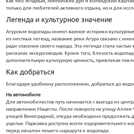
как тисс ягодный, понтийский дуб и колхидский каштан
только для любителей активного отдыха, но и для исс
Легенда и культурное значение
Агурские водопады имеют важное историко-культурное 
из местных легенд, название реки Агура связано с им
ради спасения своего народа. Эта легенда стала частью
рассказах экскурсоводов. Кроме того, близость водоп
дополнительную культурную ценность, привлекая покло
Как добраться
Благодаря удобному расположению, добраться до вод
На автомобиле
Для автомобилистов путь начинается с выезда из центр
направлении Мацесты. После поворота на улицу Аллея 
улицей Виноградной, откуда необходимо продолжить д
ущелье. Парковка доступна возле оздоровительного ко
перед началом пешего маршрута к водопада.