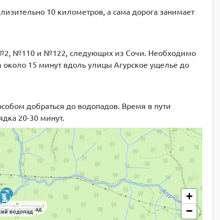
близительно 10 километров, а сама дорога занимает
 №2, №110 и №122, следующих из Сочи. Необходимо
м около 15 минут вдоль улицы Агурское ущелье до
особом добраться до водопадов. Время в пути
дка 20-30 минут.
+
гурский водопад
−
урский водопад
кий водопад