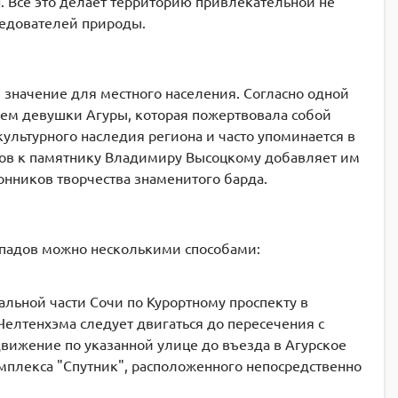
. Всё это делает территорию привлекательной не
ледователей природы.
значение для местного населения. Согласно одной
енем девушки Агуры, которая пожертвовала собой
 культурного наследия региона и часто упоминается в
адов к памятнику Владимиру Высоцкому добавляет им
нников творчества знаменитого барда.
опадов можно несколькими способами:
альной части Сочи по Курортному проспекту в
Челтенхэма следует двигаться до пересечения с
вижение по указанной улице до въезда в Агурское
мплекса "Спутник", расположенного непосредственно